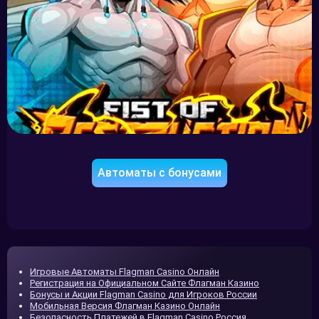
Автоматы с бонусами
Игровые Автоматы Flagman Casino Онлайн
Регистрация на Официальном Сайте Флагман Казино
Бонусы и Акции Flagman Casino для Игроков России
Мобильная Версия Флагман Казино Онлайн
Безопасность Платежей в Flagman Casino Россия