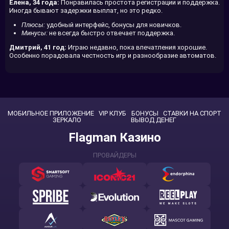
Елена, 34 года:
Понравилась простота регистрации и поддержка.
Иногда бывают задержки выплат, но это редко.
Плюсы:
удобный интерфейс, бонусы для новичков.
Минусы:
не всегда быстро отвечает поддержка.
Дмитрий, 41 год:
Играю недавно, пока впечатления хорошие.
Особенно порадовала честность игр и разнообразие автоматов.
МОБИЛЬНОЕ ПРИЛОЖЕНИЕ
VIP КЛУБ
БОНУСЫ
СТАВКИ НА СПОРТ
ЗЕРКАЛО
ВЫВОД ДЕНЕГ
Flagman Казино
ПРОВАЙДЕРЫ